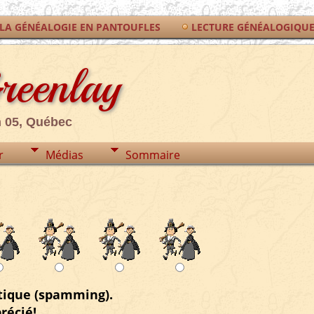
LA GÉNÉALOGIE EN PANTOUFLES
LECTURE GÉNÉALOGIQU
Greenlay
n 05, Québec
r
Médias
Sommaire
tique (spamming).
récié!