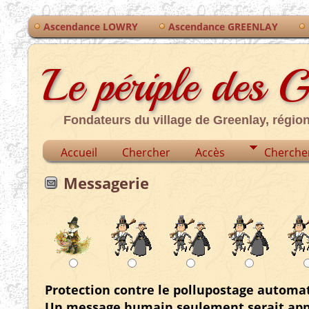
Ascendance LOWRY
Ascendance GREENLAY
Le périple des 
Fondateurs du village de Greenlay, régio
Accueil
Chercher
Accès
Cherche
Messagerie
Protection contre le pollupostage automa
Un message humain seulement serait app