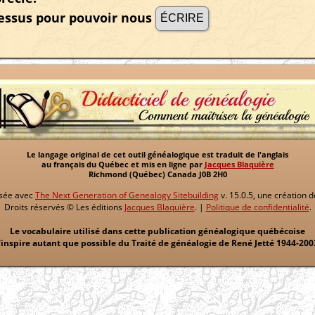
-dessus pour pouvoir nous
Le langage original de cet outil généalogique est traduit de l'anglais
au français du Québec et mis en ligne par
Jacques Blaquière
Richmond (Québec) Canada J0B 2H0
isée avec
The Next Generation of Genealogy Sitebuilding
v. 15.0.5, une création 
Droits réservés © Les éditions
Jacques Blaquière
. |
Politique de confidentialité
.
Le vocabulaire utilisé dans cette publication généalogique québécoise
'inspire autant que possible du Traité de généalogie de René Jetté 1944-200